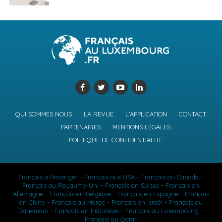
QUI SOMMES NOUS
LA REVUE
L’APPLICATION
CONTACT
PARTENAIRES
MENTIONS LÉGALES
POLITIQUE DE CONFIDENTIALITÉ
Français à l'étranger
-
Français aux USA
-
Français au Canada
-
Français au Royaume-Uni
-
Français en Suisse
-
Français en
Allemagne
-
Français en Belgique
-
Français en Espagne
-
Français
en Chine
-
Français au Maroc
-
Français en Israël
-
Français au
Danemark
-
Français en Indonésie
-
Français au Luxembourg
-
Français au Qatar