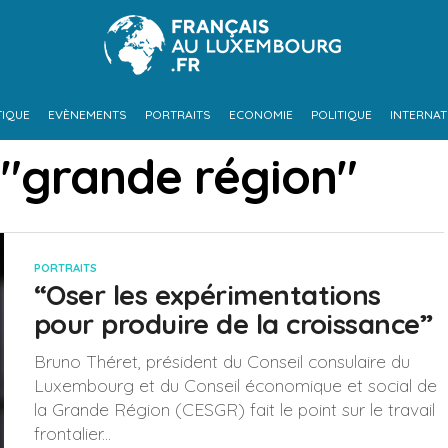
TIQUE
EVÈNEMENTS
PORTRAITS
ECONOMIE
POLITIQUE
INTERNAT
 "grande région"
PORTRAITS
“Oser les expérimentations
pour produire de la croissance”
Bruno Théret, président du Conseil consulaire du
Luxembourg et du Conseil économique et social de
la Grande Région (CESGR) fait le point sur le travail
frontalier...