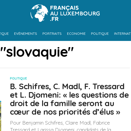
TIQUE
EVÈNEMENTS
PORTRAITS
ECONOMIE
POLITIQUE
INTERNAT
 "slovaquie"
POLITIQUE
B. Schifres, C. Madl, F. Tressard
et L. Djomeni: « les questions de
droit de la famille seront au
cœur de nos priorités d’élus »
Pour Benjamin Schifres, Claire Madl, Fabrice
Tressard et Larissa Djomeni, candidats de la