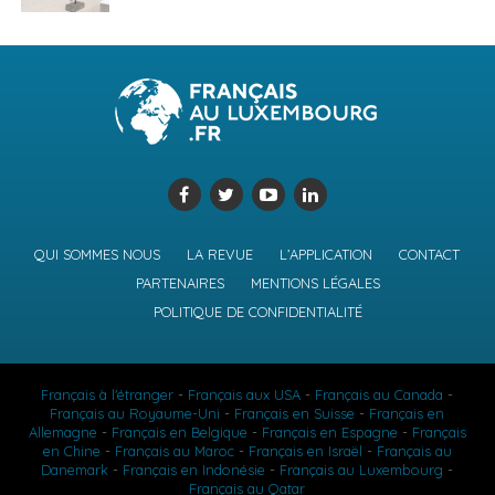
QUI SOMMES NOUS
LA REVUE
L’APPLICATION
CONTACT
PARTENAIRES
MENTIONS LÉGALES
POLITIQUE DE CONFIDENTIALITÉ
Français à l'étranger
-
Français aux USA
-
Français au Canada
-
Français au Royaume-Uni
-
Français en Suisse
-
Français en
Allemagne
-
Français en Belgique
-
Français en Espagne
-
Français
en Chine
-
Français au Maroc
-
Français en Israël
-
Français au
Danemark
-
Français en Indonésie
-
Français au Luxembourg
-
Français au Qatar