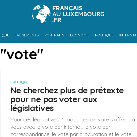
TIQUE
EVÈNEMENTS
PORTRAITS
ECONOMIE
POLITIQUE
INTERNAT
 "vote"
POLITIQUE
Ne cherchez plus de prétexte
pour ne pas voter aux
législatives
Pour ces législatives, 4 modalités de vote s’offrent à
vous avec le vote par internet, le vote par
correspondance, le vote par procuration et le vote...