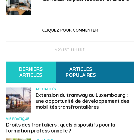
aussi pour la planète !
Alexandre Messiah
CLIQUEZ POUR COMMENTER
SUJETS ASSOCIÉS:
FRONTALIERS
TÉLÉTRAVAIL
TÉLÉTRAVAILLEURS
UNE
ADVERTISEMENT
Français au Luxembourg
DERNIERS
ARTICLES
ARTICLES
POPULAIRES
ACTUALITÉS
Extension du tramway au Luxembourg :
une opportunité de développement des
mobilités transfrontalières
VIE PRATIQUE
Droits des frontaliers : quels dispositifs pour la
formation professionnelle ?
POLITIQUE