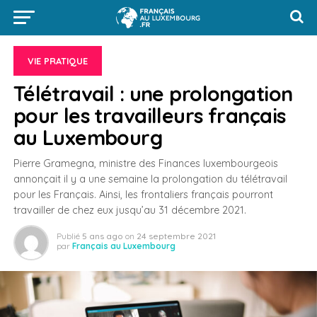
VIE PRATIQUE
Télétravail : une prolongation
pour les travailleurs français
au Luxembourg
Pierre Gramegna, ministre des Finances luxembourgeois
annonçait il y a une semaine la prolongation du télétravail
pour les Français. Ainsi, les frontaliers français pourront
travailler de chez eux jusqu’au 31 décembre 2021.
Publié
5 ans ago
on
24 septembre 2021
par
Français au Luxembourg