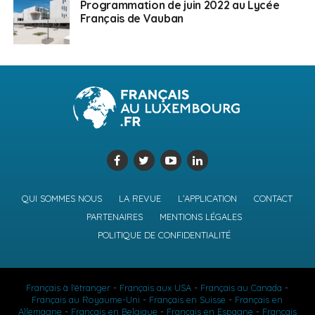
Programmation de juin 2022 au Lycée
Français de Vauban
QUI SOMMES NOUS
LA REVUE
L’APPLICATION
CONTACT
PARTENAIRES
MENTIONS LÉGALES
POLITIQUE DE CONFIDENTIALITÉ
Français à l'étranger
-
Français aux USA
-
Français au Canada
-
Français au Royaume-Uni
-
Français en Suisse
-
Français en
Allemagne
-
Français en Belgique
-
Français en Espagne
-
Français