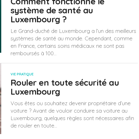
Comment fonctionne le
système de santé au
Luxembourg ?
Le Grand-duché de Luxembourg a l’un des meilleurs
systèmes de santé au monde. Cependant, comme
en France, certains soins médicaux ne sont pas
remboursés à 100...
VIE PRATIQUE
Rouler en toute sécurité au
Luxembourg
Vous êtes ou souhaitez devenir propriétaire d’une
voiture ? Avant de vouloir conduire sa voiture au
Luxembourg, quelques règles sont nécessaires afin
de rouler en toute...