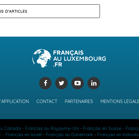
US D'ARTICLES
L’APPLICATION
CONTACT
PARTENAIRES
MENTIONS LÉGAL
au Canada
-
Français au Royaume-Uni
-
Français en Suisse
-
Franç
c
-
Français en Israël
-
Français au Danemark
-
Français en Indonés