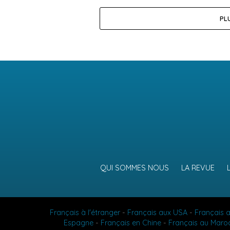
PL
QUI SOMMES NOUS
LA REVUE
Français à l'étranger
-
Français aux USA
-
Français 
Espagne
-
Français en Chine
-
Français au Maro