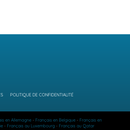
ES
POLITIQUE DE CONFIDENTIALITÉ
ais en Allemagne
-
Français en Belgique
-
Français en
ie
-
Français au Luxembourg
-
Français au Qatar