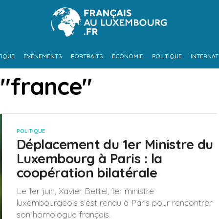
TIQUE
EVÈNEMENTS
PORTRAITS
ECONOMIE
POLITIQUE
INTERNAT
 "france"
POLITIQUE
Déplacement du 1er Ministre du
Luxembourg à Paris : la
coopération bilatérale
Le 1er juin, Xavier Bettel, 1er ministre
luxembourgeois s’est rendu à Paris pour rencontrer
son homologue français.