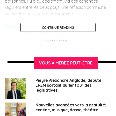
personnes. Il y a eu également, via des échanges
réguliers entre les deux pays, une réflexion commune
sur le futur pass sanitaire européen.
> Conférence intergouvernementale
CONTINUE READING
franco-luxembourgeoise
ADVERTISEMENT
Cette coopération se manifeste aussi par la mise en
place d’une conférence intergouvernementale le 12
juillet qui aura pour objectif de réfléchir sur un
VOUS AIMEREZ PEUT-ÊTRE
développement commun dans différents domaines tels
que les transports, la santé, la sécurité, la formation ou
encore la culture.
Pieyre Alexandre Anglade, député
LREM sortant du 1er tour des
législatives
SUJETS ASSOCIÉS:
CONFÉRENCE
COOPÉRATION
FRANCE
LUXEMBOURG
MINISTRES
UNE
Nouvelles avancées vers la gratuité:
cantine, musique, danse, théâtre
Français au Luxembourg