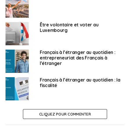
Source :
Diversity Day 2021 Luxembourg, notre
groupe est signataire de la Charte, Plus forts au
centre
.
Être volontaire et voter au
Luxembourg
SUJETS ASSOCIÉS:
DIVERSITY DAY
FEATURED
LUXEMBOURG
UNE
Français à l’étranger au quotidien :
Français au Luxembourg
entrepreneuriat des Français à
l’étranger
Français à l’étranger au quotidien : la
fiscalité
CLIQUEZ POUR COMMENTER